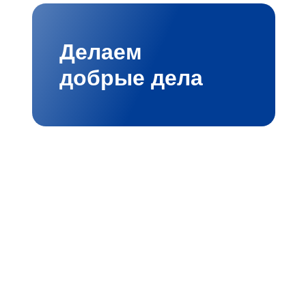
Делаем
добрые дела
мбициозными проектами