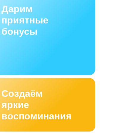
Дарим
приятные
бонусы
Создаём
яркие
воспоминания