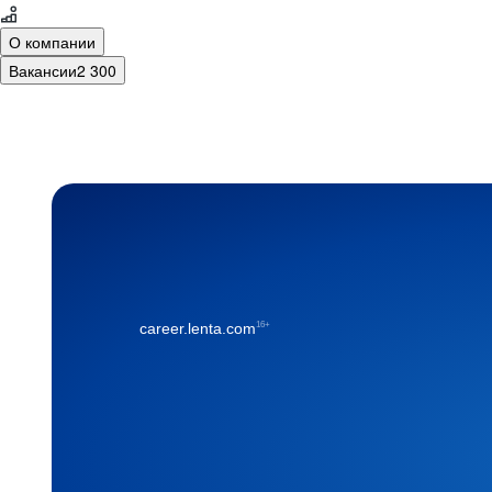
О компании
Вакансии
2 300
16+
career.lenta.com