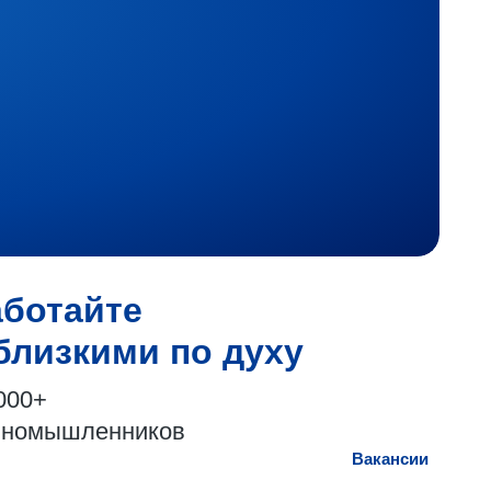
аботайте
близкими по духу
000+
иномышленников
Вакансии