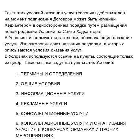
Текст этих условий оказания услуг (Условия) действителен
на момент подписания Договора может быть изменен
Хэдхантером в одностороннем порядке путем размещения
новой редакции Условий на Сайте Хэдхантера.
В Условиях используются заголовки, обозначающие название
услуги. Эти заголовки дают названия разделам, в которых
описываются условия оказания услуг.
В Условиях используются ссылки на пункты, состоящие только
из цифр. Такие ссылки ведут на пункты этих Условий.
1. ТЕРМИНЫ И ОПРЕДЕЛЕНИЯ
2. ОБЩИЕ УСЛОВИЯ
3. ИНФОРМАЦИОННЫЕ УСЛУГИ
1.1. Хэдхантер, или
Хэдхантер, ООО
4. РЕКЛАМНЫЕ УСЛУГИ
HeadHunter, или
«Хэдхантер», ИНН
2.1. Типы и статусы регистрации
5. КОНСУЛЬТАЦИОННЫЕ УСЛУГИ
Исполнитель
7718620740, адрес:
Типы регистрации
3.1. Предоставление доступа к базе данных
2.2. Активация услуг
6. КОНСУЛЬТАЦИОННЫЕ УСЛУГИ И ОРГАНИЗАЦИЯ
125047, г. Москва,
резюме с предложениями Соискателей
Описание и активация
УЧАСТИЯ В КОНКУРСАХ, ЯРМАРКАХ И ПРОЧИХ
2.1.1. Заказчику может быть присвоен один
4.0. Общие условия оказания рекламных услуг
внутригородская
о трудоустройстве с возможностью просмотра
МЕРОПРИЯТИЯХ
из Типов регистраций.
территория
4.0.1. Хэдхантер оказывает Заказчику услугу