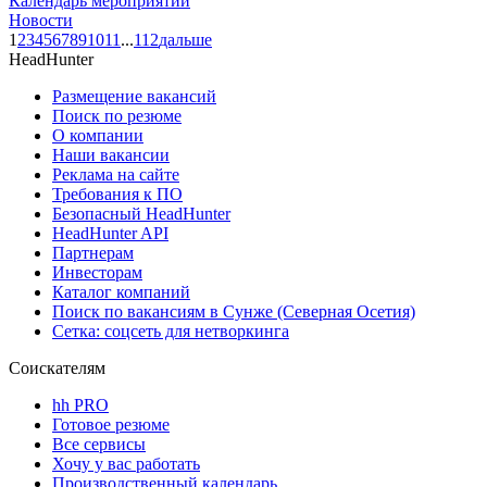
Календарь мероприятий
Новости
1
2
3
4
5
6
7
8
9
10
11
...
112
дальше
HeadHunter
Размещение вакансий
Поиск по резюме
О компании
Наши вакансии
Реклама на сайте
Требования к ПО
Безопасный HeadHunter
HeadHunter API
Партнерам
Инвесторам
Каталог компаний
Поиск по вакансиям в Сунже (Северная Осетия)
Сетка: соцсеть для нетворкинга
Соискателям
hh PRO
Готовое резюме
Все сервисы
Хочу у вас работать
Производственный календарь