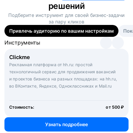
решений
Подберите инструмент для своей
бизнес-задачи
за пару кликов
Привлечь аудиторию по вашим настройкам
Пок
Инструменты
Инструменты
Инструменты
Виртуальный рекрутер
Clickme
Вакансия дня
Массовый подбор под ключ. Решите, сколько
Рекламная платформа от hh.ru: простой
Рекламный формат для вакансий на главной странице
кандидатов и когда вам нужно, и за дело возьмутся
технологичный сервис для продвижения вакансий
hh.ru. Увеличивает количество откликов
маркетологи, рекрутеры и проектные менеджеры
и проектов бизнеса на разных площадках: на hh.ru,
hh.ru с целым набором digital-инструментов
во ВКонтакте, Яндексе, Одноклассниках и Mail.ru
Стоимость:
от 200 000 ₽
Узнать подробнее
Стоимость:
от 500 ₽
Узнать подробнее
Узнать подробнее