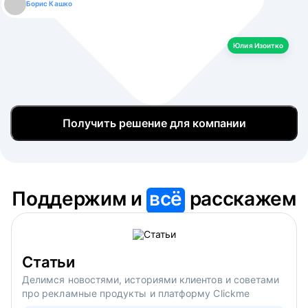
Борис Кашко
Юлия Изоитко
Александр Кулагин
Даниил Макаров
Екатерина Лазаренко
Юлия Изоитко
Получить решение для компании
Поддержим и
всё
расскажем
Статьи
Делимся новостями, историями клиентов и советами
про рекламные продукты и платформу Clickme