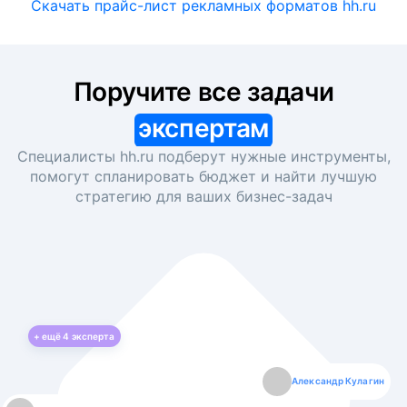
Скачать прайс-лист рекламных форматов hh.ru
Поручите все задачи
экспертам
Специалисты hh.ru подберут нужные инструменты,
помогут спланировать бюджет и найти лучшую
стратегию для ваших
бизнес-задач
+ ещё
4
эксперта
Екатерина Лазаренко
Александр Кулагин
Даниил Макаров
Борис Кашко
Юлия Изоитко