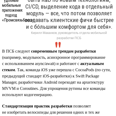
CI/CD, выделение кода в отдельный
модуль — все, что потом позволяет
создавать клиентские фичи быстрее
и с бóльшим комфортом для себя».
Кирилл Маканков, руководитель отдела мобильной
разработки ПСБ
В ПСБ следуют
современным трендам разработки
(например, модульность, асинхронное программирование
с использованием async/await) и работают с
актуальным
стеком
. Так, команда iOS уже перешла с CocoaPods (по сути,
предыдущий стандарт iOS-разработки) к Swift Package
Manager, разработчики Android переходят на архитектуру
MVVM и Coroutines. Для упрощения рутины все команды
используют кодогенерацию.
Стандартизация практик разработки
позволяет
не изобретать велосипеды для решения одних и тех же